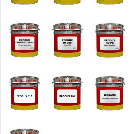
EPODUX
EPODUX
ZINC 62-
UW 81-
FERROCOTE
208
96
EPODUX
PRIMER
EPODUX
EPODUX
61-134
IM 209
HV PC