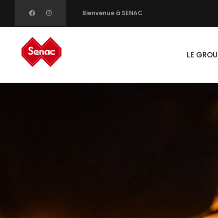
Skip
Bienvenue à SENAC
to
Main
main
navigati
LE GROU
content