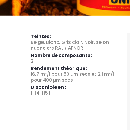
Teintes :
Beige, Blanc, Gris clair, Noir, selon
nuanciers RAL / AFNOR
Nombre de composants :
2
Rendement théorique :
16,7 m²/l pour 50 µm secs et 2,1 m²/l
pour 400 µm secs
Disponible en :
1 l|4 l|15 l