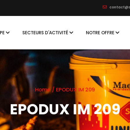
contact@s
on
PE
SECTEURS D'ACTIVITÉ
NOTRE OFFRE
Home
/
EPODUX IM 209
EPODUX IM 209