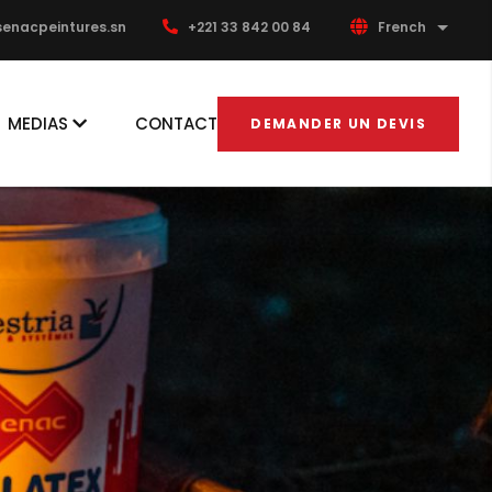
enacpeintures.sn
+221 33 842 00 84
French
List ad
MEDIAS
CONTACT
DEMANDER UN DEVIS