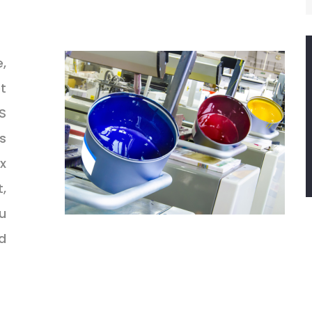
e,
t
S
s
x
,
u
d