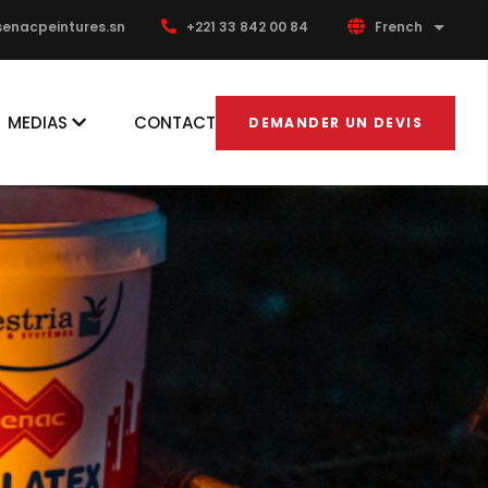
enacpeintures.sn
+221 33 842 00 84
French
List ad
MEDIAS
CONTACT
DEMANDER UN DEVIS