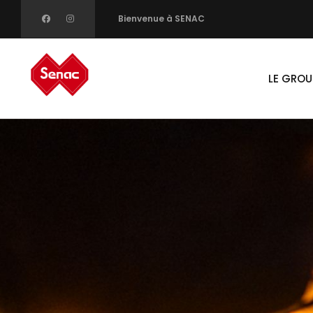
Skip
Bienvenue à SENAC
to
Main
main
navigati
LE GROU
content