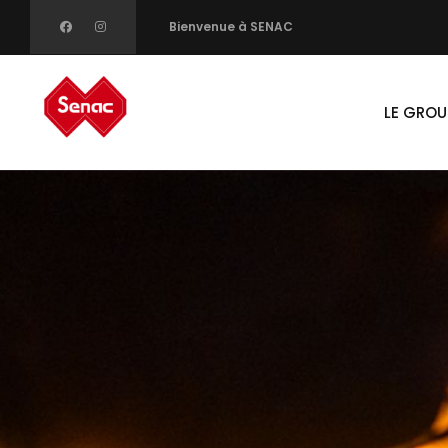
Skip
Bienvenue à SENAC
to
Main
main
navigati
LE GROU
content