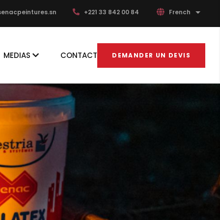
enacpeintures.sn
+221 33 842 00 84
French
List ad
MEDIAS
CONTACT
DEMANDER UN DEVIS